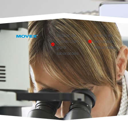
Brazos de
Brazos de
extracción
extracción
para
industriales
laboratorio