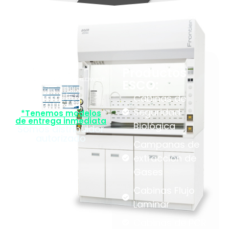
Productos
ESCO:
Cabinas de
Seguridad
*Tenemos modelos
de entrega inmediata
Biológica
Somos distribuidor
autorizado
Campanas de
extracción de
Gases
Cabinas Flujo
Laminar
Cabinas de PCR