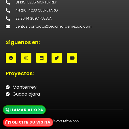
81 1351 8235 MONTERREY
44 2101 4233 QUERETARO
22 2644 2097 PUEBLA
ventas.contacto@becomardemexico.com
Síguenos en:
Proyectos:
Monterrey
Guadalajara
LLAMAR AHORA
Aviso de privacidad
SOLICITE SU VISITA