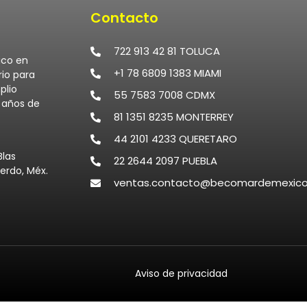
Contacto
722 913 42 81 TOLUCA
ico en
+1 78 6809 1383 MIAMI
rio para
plio
55 7583 7008 CDMX
0 años de
81 1351 8235 MONTERREY
44 2101 4233 QUERETARO
Blas
22 2644 2097 PUEBLA
erdo, Méx.
ventas.contacto@becomardemexic
Aviso de privacidad