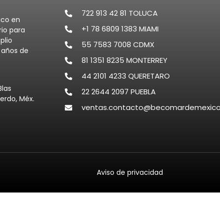
722 913 42 81 TOLUCA
ico en
+1 78 6809 1383 MIAMI
rio para
plio
55 7583 7008 CDMX
0 años de
81 1351 8235 MONTERREY
44 2101 4233 QUERETARO
Blas
22 2644 2097 PUEBLA
erdo, Méx.
ventas.contacto@becomardemexic
Aviso de privacidad