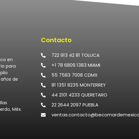
Contacto
722 913 42 81 TOLUCA
ico en
+1 78 6809 1383 MIAMI
rio para
plio
55 7583 7008 CDMX
0 años de
81 1351 8235 MONTERREY
44 2101 4233 QUERETARO
Blas
22 2644 2097 PUEBLA
erdo, Méx.
ventas.contacto@becomardemexic