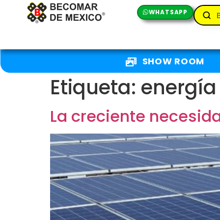
WHATSAPP
SHOW ROOM
Etiqueta:
energía
La creciente necesida